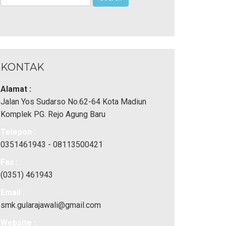
KONTAK
Alamat :
Jalan Yos Sudarso No.62-64 Kota Madiun
Komplek PG. Rejo Agung Baru
Telepon :
0351461943 - 08113500421
Fax :
(0351) 461943
Email :
smk.gularajawali@gmail.com
Website :