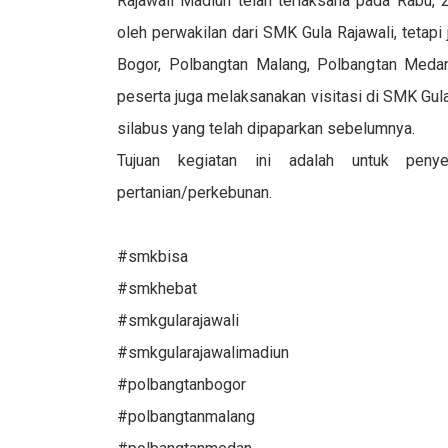
Rajawali Madiun telah terlaksana pada Rabu, 2
oleh perwakilan dari SMK Gula Rajawali, tetapi
Bogor, Polbangtan Malang, Polbangtan Medan
peserta juga melaksanakan visitasi di SMK Gula
silabus yang telah dipaparkan sebelumnya.
Tujuan kegiatan ini adalah untuk penye
pertanian/perkebunan.
#smkbisa
#smkhebat
#smkgularajawali
#smkgularajawalimadiun
#polbangtanbogor
#polbangtanmalang