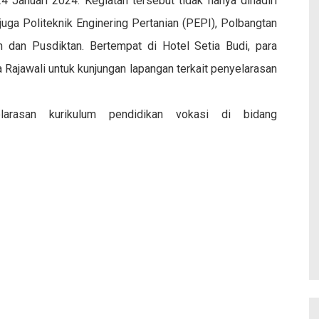
4 Januari 2024. Kegiatan tersebut tidak hanya dihadiri
 juga Politeknik Enginering Pertanian (PEPI), Polbangtan
 dan Pusdiktan. Bertempat di Hotel Setia Budi, para
 Rajawali untuk kunjungan lapangan terkait penyelarasan
larasan kurikulum pendidikan vokasi di bidang